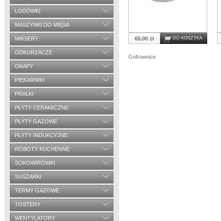
LODÓWKI
MASZYNKI DO MIĘSA
MIKSERY
65.00 zł
DO KOSZYKA
ODKURZACZE
Gofrownice
OKAPY
PIEKARNIKI
PRALKI
PŁYTY CERAMICZNE
PŁYTY GAZOWE
PŁYTY INDUKCYJNE
ROBOTY KUCHENNE
SOKOWIRÓWKI
SUSZARKI
TERMY GAZOWE
TOSTERY
WENTYLATORY